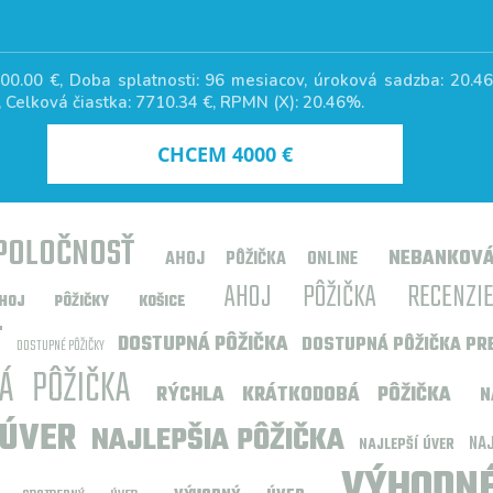
00.00
€, Doba splatnosti:
96
mesiacov, úroková sadzba:
20.4
, Celková čiastka:
7710.34
€, RPMN (X):
20.46
%.
CHCEM
4000
€
POLOČNOSŤ
NEBANKOV
AHOJ PÔŽIČKA ONLINE
AHOJ PÔŽIČKA RECENZI
AHOJ PÔŽIČKY KOŠICE
T
DOSTUPNÁ PÔŽIČKA
DOSTUPNÁ PÔŽIČKA PR
DOSTUPNÉ PÔŽIČKY
Á PÔŽIČKA
RÝCHLA KRÁTKODOBÁ PÔŽIČKA
N
 ÚVER
NAJLEPŠIA PÔŽIČKA
NAJ
NAJLEPŠÍ ÚVER
VÝHOD