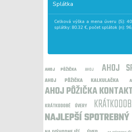
Splátka
Celková výška a mena úveru (S):
40
splátky:
80.32
€, počet splátok (n):
96
AHOJ S
AHOJ PÔŽIČKA
AHOJ
AHOJ PÔŽIČKA KALKULAČKA
AHOJ PÔŽIČKA KONTAK
KRÁTKODOB
KRÁTKODOBÉ ÚVERY
NAJLEPŠÍ SPOTREBNÝ