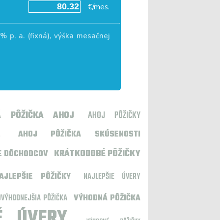
€/mes.
6
% p. a. (fixná), výška mesačnej
Á PÔŽIČKA AHOJ
AHOJ PÔŽIČKY
E
AHOJ PÔŽIČKA SKÚSENOSTI
KRÁTKODOBÉ PÔŽIČKY
E DÔCHODCOV
AJLEPŠIE PÔŽIČKY
NAJLEPŠIE ÚVERY
VÝHODNEJŠIA PÔŽIČKA
VÝHODNÁ PÔŽIČKA
NÉ ÚVERY