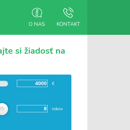
O NAS
KONTAKT
te si žiadosť na
€
rokov