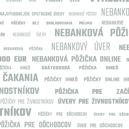
VÝHODNÝ ÚVER
ŠÍ SPOTREBNÝ ÚVER
NEBANKO
NAJVÝHODNEJŠIE SPOTREBNÉ ÚVERY
NEBANKOVÉ PÔŽIČKY
NEBANKOVE
OVÉ PÔŽIČKY BEZ DOKLADOVANIA PRÍJMU
NEBANKOVÁ PÔŽI
NEBANKOVÉ ÚVERY
ÍN
NEBANKOVÝ ÚVER
NE
NEBANKOVÁ PÔŽIČKA
000 EUR
NEBANKOVÁ PÔŽIČKA ONLINE
ÔŽIČKA IHNEĎ
KRÁTKODOBÁ PÔŽIČKA IHNEĎ
 ČAKANIA
PÔŽIČKY IHNEĎ
PÔŽIČKY ONLINE I
OSTNÍKOV
PÔŽIČKA PRE ZAČÍN
PÔŽIČKY PRE ŽIVNOSTNÍKOV
ÚVERY PRE ŽIVNOSTNÍKO
TNÍKOV
PÔŽIČKY PRE DÔCHODCOV
ÚVERY PRE DÔCH
PÔŽIČKA PRE DÔCHODCOV
ÚVER PRE DÔCHODCOV