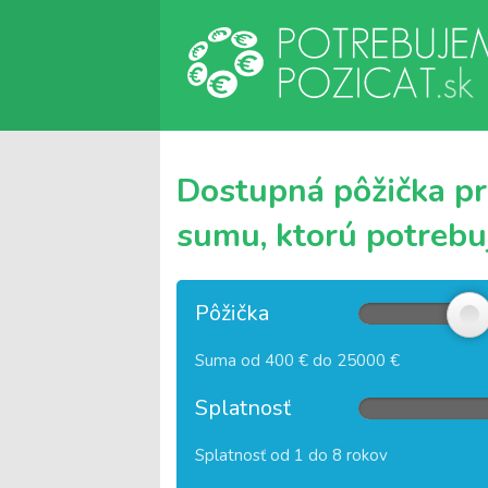
Dostupná pôžička pr
sumu, ktorú potrebuj
Pôžička
Suma od 400 € do 25000 €
Splatnosť
Splatnosť od 1 do 8 rokov