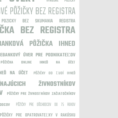
VÝHODNÉ PÔŽIČKY
VÉ PÔŽIČKY BEZ REGISTRA
 POZICKY BEZ SKUMANIA REGISTRA
ČKA BEZ REGISTRA
BANKOVÁ PÔŽIČKA IHNED
NEBANKOVÝ ÚVER PRE PODNIKATEĽOV
PÔŽIČKA ONLINE IHNEĎ NA ÚČET
HNEĎ NA ÚČET
PÔŽIČKY OD ĽUDÍ IHNEĎ
AJÚCICH ŽIVNOSTNÍKOV
V
PÔŽIČKY PRE ŽIVNOSTNÍKOV ZAČIATOČNÍKOV
PÔŽIČKY PRE DÔCHODCOV DO 75 ROKOV
ODCOV
PÔŽIČKY PRE OPATROVATEĽKY V RAKÚSKU