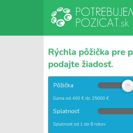
Rýchla pôžička pre 
podajte žiadosť.
Pôžička
Suma od 400 € do 25000 €
Splatnosť
Splatnosť od 1 do 8 rokov