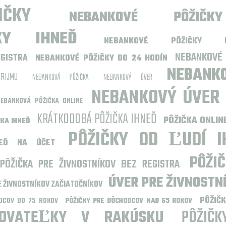
ČKY
NEBANKOVÉ PÔŽIČ
KY IHNEĎ
NEBANKOVÉ PÔŽIČKY 
NEBANKOVÉ
EGISTRA
NEBANKOVÉ PÔŽIČKY DO 24 HODÍN
NEBANK
RIJMU
NEBANKOVÁ PÔŽIČKA
NEBANKOVÝ ÚVER
NEBANKOVÝ ÚVER
EBANKOVÁ PÔŽIČKA ONLINE
KRÁTKODOBÁ PÔŽIČKA IHNEĎ
PÔŽIČKA ONLIN
KA IHNEĎ
PÔŽIČKY OD ĽUDÍ I
NEĎ NA ÚČET
PÔŽI
PÔŽIČKA PRE ŽIVNOSTNÍKOV BEZ REGISTRA
ÚVER PRE ŽIVNOSTN
E ŽIVNOSTNÍKOV ZAČIATOČNÍKOV
PÔŽIČ
DCOV DO 75 ROKOV
PÔŽIČKY PRE DÔCHODCOV NAD 65 ROKOV
ROVATEĽKY V RAKÚSKU
PÔŽIČ