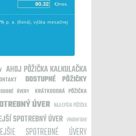
€/mes.
6
% p. a. (fixná), výška mesačnej
AHOJ PÔŽIČKA KALKULAČKA
Y
DOSTUPNÉ PÔŽIČKY
ONTAKT
KRÁTKODOBÁ PÔŽIČKA
KODOBÉ ÚVERY
POTREBNÝ ÚVER
NAJLEPŠIA PÔŽIČKA
JŠÍ SPOTREBNÝ ÚVER
VÝHODNÝ ÚVER
NEJŠIE SPOTREBNÉ ÚVERY