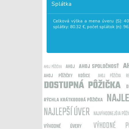
Splátka
Celková výška a mena úveru (S):
40
splátky:
80.32
€, počet splátok (n):
96
A
AHOJ SPOLOČNOSŤ
AHOJ
AHOJ PÔŽIČKA
AHOJ PÔŽIČKY KOŠICE
AHOJ PÔŽIČKA REC
DOSTUPNÁ PÔŽIČKA
D
NAJLE
RÝCHLA KRÁTKODOBÁ PÔŽIČKA
NAJLEPŠÍ ÚVER
NAJVÝHODNEJŠIA PÔŽI
VÝHODNÉ PÔ
VÝHODNÉ ÚVERY