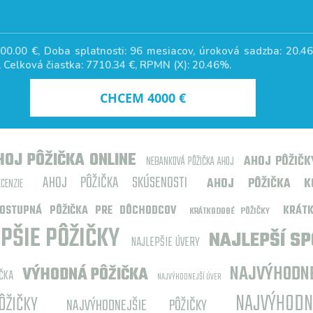
00.00
€, Doba splatnosti:
96
mesiacov, úroková sadzba:
20.4
, Celková čiastka:
7710.34
€, RPMN (X):
20.46
%.
CHCEM
4000
€
HOJ PÔŽIČKA ONLINE
AHOJ PÔŽIČK
NEBANKOVÁ PÔŽIČKA AHOJ
AHOJ PÔŽIČKA SKÚSENOSTI
AHOJ PÔŽIČKA K
ENZIE
OSTUPNÁ PÔŽIČKA PRE DÔCHODCOV
KRÁT
KRÁTKODOBÉ PÔŽIČKY
PŠIE PÔŽIČKY
NAJLEPŠÍ S
NAJLEPŠIE ÚVERY
NAJVÝHODNE
VÝHODNÁ PÔŽIČKA
ČKA
NAJVÝHODNEJŠÍ ÚVER
NAJVÝHOD
ŽIČKY
NAJVÝHODNEJŠIE PÔŽIČKY