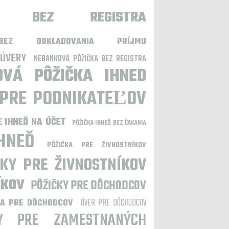
KY BEZ REGISTRA
BEZ DOKLADOVANIA PRÍJMU
 ÚVERY
NEBANKOVÁ PÔŽIČKA BEZ REGISTRA
OVÁ PÔŽIČKA IHNED
 PRE PODNIKATEĽOV
E IHNEĎ NA ÚČET
PÔŽIČKA IHNEĎ BEZ ČAKANIA
HNEĎ
PÔŽIČKA PRE ŽIVNOSTNÍKOV
ČKY PRE ŽIVNOSTNÍKOV
ÍKOV
PÔŽIČKY PRE DÔCHODCOV
ÚVER PRE DÔCHODCOV
KA PRE DÔCHODCOV
KY PRE ZAMESTNANÝCH