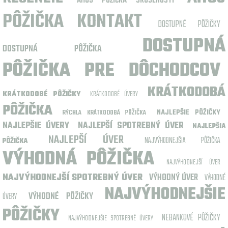
AHOJ PÔŽIČKA SKÚSENOSTI
PÔŽIČKA KONTAKT
DOSTUPNÉ PÔŽIČKY
DOSTUPNÁ
DOSTUPNÁ PÔŽIČKA
PÔŽIČKA PRE DÔCHODCOV
KRÁTKODOBÁ
KRÁTKODOBÉ PÔŽIČKY
KRÁTKODOBÉ ÚVERY
PÔŽIČKA
NAJLEPŠIE PÔŽIČKY
RÝCHLA KRÁTKODOBÁ PÔŽIČKA
NAJLEPŠIE ÚVERY
NAJLEPŠÍ SPOTREBNÝ ÚVER
NAJLEPŠIA
NAJLEPŠÍ ÚVER
NAJVÝHODNEJŠIA PÔŽIČKA
PÔŽIČKA
VÝHODNÁ PÔŽIČKA
NAJVÝHODNEJŠÍ ÚVER
NAJVÝHODNEJŠÍ SPOTREBNÝ ÚVER
VÝHODNÝ ÚVER
VÝHODNÉ
NAJVÝHODNEJŠIE
VÝHODNÉ PÔŽIČKY
ÚVERY
PÔŽIČKY
NEBANKOVÉ PÔŽIČKY
NAJVÝHODNEJŠIE SPOTREBNÉ ÚVERY