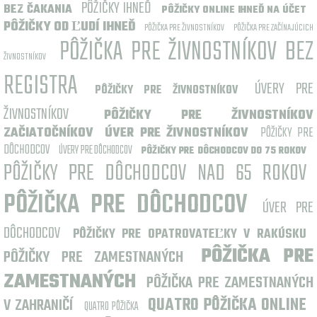
PÔŽIČKY IHNEĎ
BEZ ČAKANIA
PÔŽIČKY ONLINE IHNEĎ NA ÚČET
PÔŽIČKY OD ĽUDÍ IHNEĎ
PÔŽIČKA PRE ŽIVNOSTNÍKOV
PÔŽIČKA PRE ZAČÍNAJÚCICH
PÔŽIČKA PRE ŽIVNOSTNÍKOV BEZ
ŽIVNOSTNÍKOV
REGISTRA
ÚVERY PRE
PÔŽIČKY PRE ŽIVNOSTNÍKOV
ŽIVNOSTNÍKOV
PÔŽIČKY PRE ŽIVNOSTNÍKOV
ZAČIATOČNÍKOV
ÚVER PRE ŽIVNOSTNÍKOV
PÔŽIČKY PRE
DÔCHODCOV
ÚVERY PRE DÔCHODCOV
PÔŽIČKY PRE DÔCHODCOV DO 75 ROKOV
PÔŽIČKY PRE DÔCHODCOV NAD 65 ROKOV
PÔŽIČKA PRE DÔCHODCOV
ÚVER PRE
DÔCHODCOV
PÔŽIČKY PRE OPATROVATEĽKY V RAKÚSKU
PÔŽIČKA PRE
PÔŽIČKY PRE ZAMESTNANÝCH
ZAMESTNANÝCH
PÔŽIČKA PRE ZAMESTNANÝCH
V ZAHRANIČÍ
QUATRO PÔŽIČKA ONLINE
QUATRO PÔŽIČKA