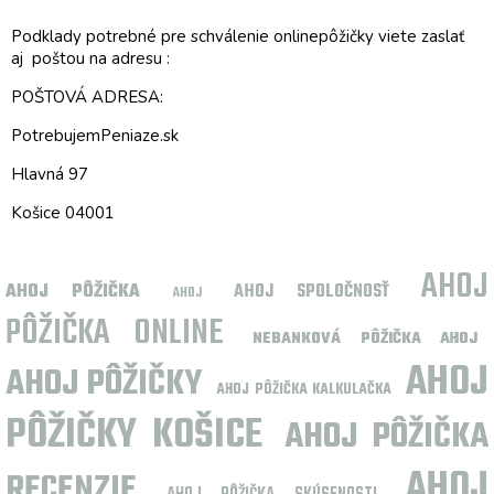
Podklady potrebné pre schválenie onlinepôžičky viete zaslať
aj poštou na adresu :
POŠTOVÁ ADRESA:
PotrebujemPeniaze.sk
Hlavná 97
Košice 04001
AHOJ
AHOJ PÔŽIČKA
AHOJ SPOLOČNOSŤ
AHOJ
PÔŽIČKA ONLINE
NEBANKOVÁ PÔŽIČKA AHOJ
AHOJ
AHOJ PÔŽIČKY
AHOJ PÔŽIČKA KALKULAČKA
PÔŽIČKY KOŠICE
AHOJ PÔŽIČKA
AHOJ
RECENZIE