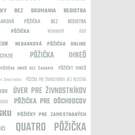
CKY BEZ SKUMANIA REGISTRA
BANKOVÁ PÔŽIČKA BEZ REGISTRA
Á PÔŽIČKA
NEBANKOVÝ ÚVER
EUR
NEBANKOVÁ PÔŽIČKA ONLINE
PÔŽIČKA IHNEĎ
NZIE
PÔŽIČKY IHNEĎ
PÔŽIČKA IHNEĎ BEZ ČAKANIA
PÔŽIČKA PRE ŽIVNOSTNÍKOV BEZ REGISTRA
CH ŽIVNOSTNÍKOV
ÚVER PRE ŽIVNOSTNÍKOV
KOV
PÔŽIČKA PRE DÔCHODCOV
ROKOV
SKU
PÔŽIČKY PRE ZAMESTNANÝCH
QUATRO PÔŽIČKA
NIČÍ