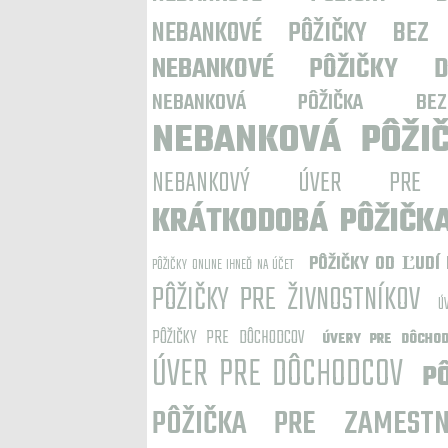
NEBANKOVÉ PÔŽIČKY BEZ 
NEBANKOVÉ PÔŽIČKY 
NEBANKOVÁ PÔŽIČKA BE
NEBANKOVÁ PÔŽI
NEBANKOVÝ ÚVER PRE P
KRÁTKODOBÁ PÔŽIČK
PÔŽIČKY OD ĽUDÍ 
PÔŽIČKY ONLINE IHNEĎ NA ÚČET
PÔŽIČKY PRE ŽIVNOSTNÍKOV
Ú
PÔŽIČKY PRE DÔCHODCOV
ÚVERY PRE DÔCHO
ÚVER PRE DÔCHODCOV
P
PÔŽIČKA PRE ZAMESTN