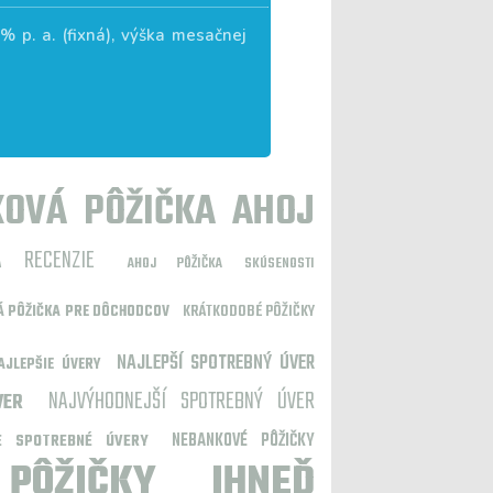
6
% p. a. (fixná), výška mesačnej
OVÁ PÔŽIČKA AHOJ
A RECENZIE
AHOJ PÔŽIČKA SKÚSENOSTI
KRÁTKODOBÉ PÔŽIČKY
 PÔŽIČKA PRE DÔCHODCOV
NAJLEPŠÍ SPOTREBNÝ ÚVER
AJLEPŠIE ÚVERY
NAJVÝHODNEJŠÍ SPOTREBNÝ ÚVER
VER
NEBANKOVÉ PÔŽIČKY
IE SPOTREBNÉ ÚVERY
PÔŽIČKY IHNEĎ