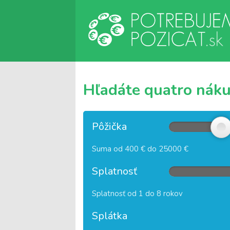
Hľadáte quatro nákup
Pôžička
Suma od 400 € do 25000 €
Splatnosť
Splatnosť od 1 do 8 rokov
Splátka