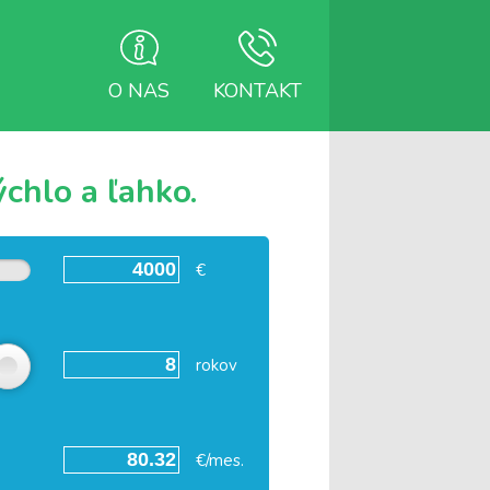
O NAS
KONTAKT
chlo a ľahko.
€
rokov
€/mes.