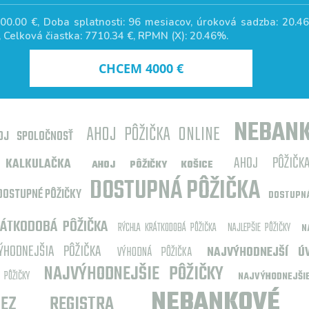
00.00
€, Doba splatnosti:
96
mesiacov, úroková sadzba:
20.4
, Celková čiastka:
7710.34
€, RPMN (X):
20.46
%.
CHCEM
4000
€
NEBANK
AHOJ PÔŽIČKA ONLINE
OJ SPOLOČNOSŤ
AHOJ PÔŽIČK
KALKULAČKA
AHOJ PÔŽIČKY KOŠICE
DOSTUPNÁ PÔŽIČKA
DOSTUPNÉ PÔŽIČKY
DOSTUPNÁ
ÁTKODOBÁ PÔŽIČKA
RÝCHLA KRÁTKODOBÁ PÔŽIČKA
NAJLEPŠIE PÔŽIČKY
N
ÝHODNEJŠIA PÔŽIČKA
VÝHODNÁ PÔŽIČKA
NAJVÝHODNEJŠÍ Ú
NAJVÝHODNEJŠIE PÔŽIČKY
 PÔŽIČKY
NAJVÝHODNEJŠ
NEBANKOVÉ 
EZ REGISTRA