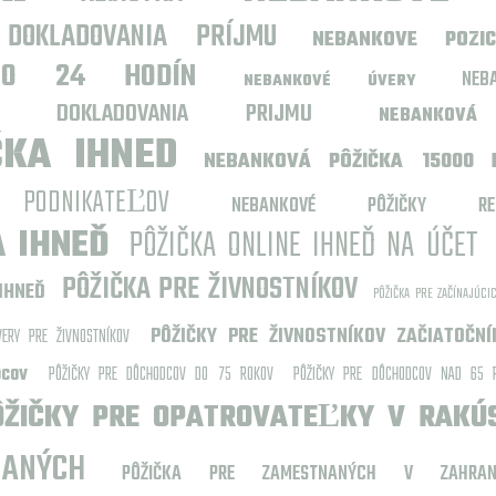
DOKLADOVANIA PRÍJMU
NEBANKOVE POZI
DO 24 HODÍN
NE
NEBANKOVÉ ÚVERY
Z DOKLADOVANIA PRIJMU
NEBANKOV
ČKA IHNED
NEBANKOVÁ PÔŽIČKA 15000 
ODNIKATEĽOV
NEBANKOVÉ PÔŽIČKY RECE
A IHNEĎ
PÔŽIČKA ONLINE IHNEĎ NA ÚČET
PÔŽIČKA PRE ŽIVNOSTNÍKOV
IHNEĎ
PÔŽIČKA PRE ZAČÍNAJÚCI
PÔŽIČKY PRE ŽIVNOSTNÍKOV ZAČIATOČNÍ
VERY PRE ŽIVNOSTNÍKOV
PÔŽIČKY PRE DÔCHODCOV DO 75 ROKOV
PÔŽIČKY PRE DÔCHODCOV NAD 65 
DCOV
ÔŽIČKY PRE OPATROVATEĽKY V RAKÚ
ANÝCH
PÔŽIČKA PRE ZAMESTNANÝCH V ZAHRA